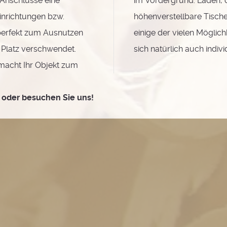
 Anschlüsse eine
im Vordergrund. Laden, di
inrichtungen bzw.
höhenverstellbare Tisch
perfekt zum Ausnutzen
einige der vielen Möglic
 Platz verschwendet.
sich natürlich auch indivi
 macht Ihr Objekt zum
n oder besuchen Sie uns!