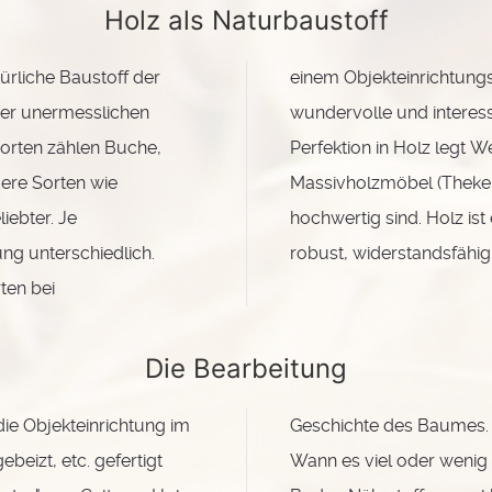
Holz als Naturbaustoff
türliche Baustoff der
einem Objekteinrichtungs
hier unermesslichen
wundervolle und interess
Sorten zählen Buche,
Perfektion in Holz legt W
dere Sorten wie
Massivholzmöbel (Theke,
ebter. Je
hochwertig sind. Holz ist 
ng unterschiedlich.
robust, widerstandsfähig,
ten bei
Die Bearbeitung
die Objekteinrichtung im
Geschichte des Baumes.
ebeizt, etc. gefertigt
Wann es viel oder wenig