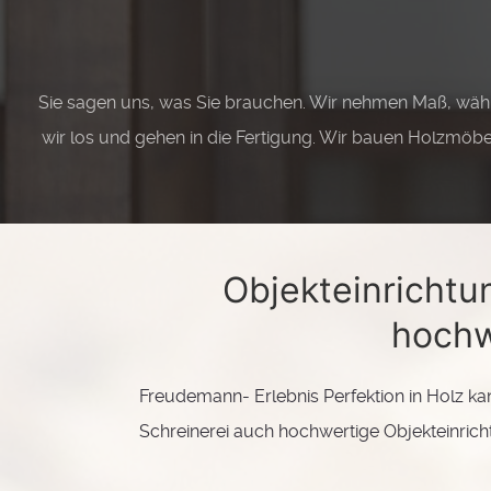
Sie sagen uns, was Sie brauchen. Wir nehmen Maß, wähl
wir los und gehen in die Fertigung. Wir bauen Holzmöbel
Objekteinricht
hochw
Freudemann- Erlebnis Perfektion in Holz kan
Schreinerei auch hochwertige Objekteinric