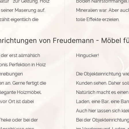
tur" zur Geltung. Holz
Boden Nährstoffmangel h
n seiner Maserung auf.
Mineralien war. Aber auc
hlt eigentlich die
tolle Effekte erzielen.
nrichtungen von Freudemann - Möbel f
der erst allmählich
Hingucker!
nis Perfektion in Holz
chreibungen
Die Objekteinrichtung wie 
an. Gerne fertigt die
Kunden sehen. Daher soll
 elegante Holzmöbel,
Natürlich macht es einen
vor Ort ist dabei
Laden, eine Bar, eine Ban
Auch hier lassen sich kle
Theke oder bei der
Bei der Objekteinrichtung