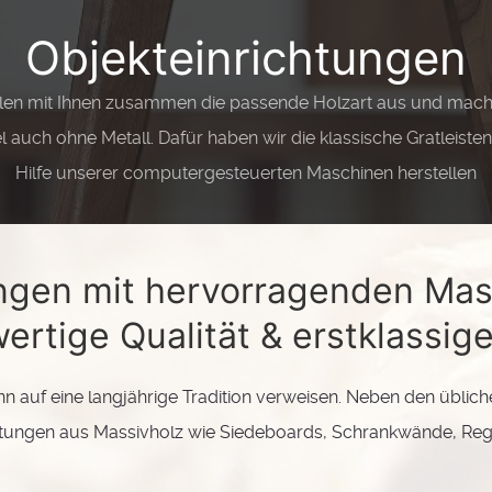
Objekteinrichtungen
en mit Ihnen zusammen die passende Holzart aus und machen
 auch ohne Metall. Dafür haben wir die klassische Gratleiste
Hilfe unserer computergesteuerten Maschinen herstellen
ungen mit hervorragenden Mas
ertige Qualität & erstklassige
n auf eine langjährige Tradition verweisen. Neben den üblich
htungen aus Massivholz wie Siedeboards, Schrankwände, Reg