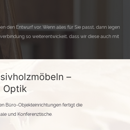
 den Entwurf vor. Wenn alles für Sie passt, dann legen
nverbindung so weiterentwickelt, dass wir diese auch mit
sivholzmöbeln –
 Optik
en Büro-Objekteinrichtungen fertigt die
ale und Konferenztische.